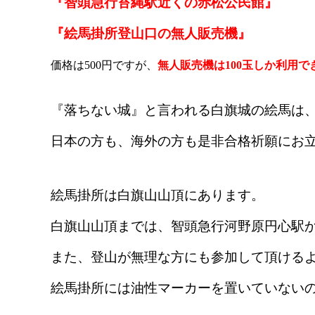
『智頭急行苔縄駅近くの赤松公民館』
『絵馬掛所登山口の無人販売機』
価格は500円ですが、
無人販売機は100玉しか利用で
『
落ちない城
』と言われる白旗城の絵馬は
日本の方も、海外の方も是非合格祈願にお
絵馬掛所は白旗山山頂にあります。
白旗山山頂までは、智頭急行河野原円心駅から
また、登山が無理な方にも参加して頂ける
絵馬掛所には油性マーカーを置いていない