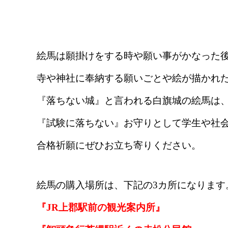
絵馬は願掛けをする時や願い事がかなった
寺や神社に奉納する願いごとや絵が描かれ
『落ちない城』と言われる白旗城の絵馬は
『試験に落ちない』お守りとして学生や社
合格祈願にぜひお立ち寄りください。
絵馬の購入場所は、下記の3カ所になります
『JR上郡駅前の観光案内所』