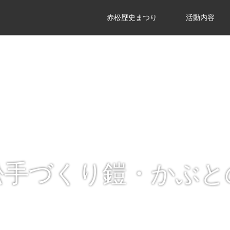
赤松歴史まつり
活動内容
松手づくり鎧・かぶと