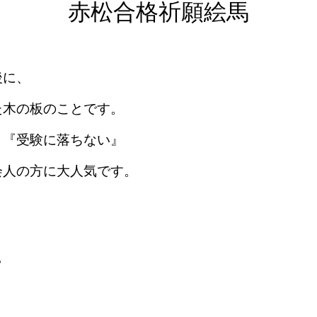
赤松合格祈願絵馬
後に、
た木の板のことです。
、『受験に落ちない』
会人の方に大人気です。
。