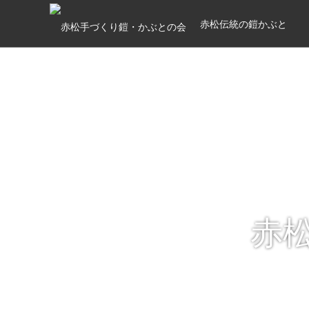
赤松伝統の鎧かぶと
赤